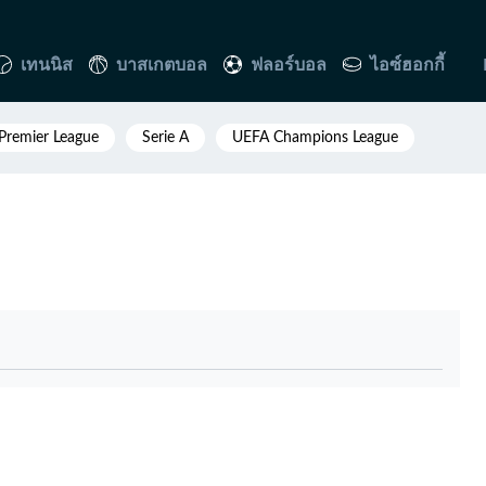
เทนนิส
บาสเกตบอล
ฟลอร์บอล
ไอซ์ฮอกกี้
Premier League
Serie A
UEFA Champions League