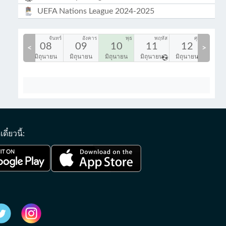
UEFA Nations League 2024-2025
อาทิตย์
จันทร์
อังคาร
พุธ
พฤหัส
ศุกร์
07
08
09
10
11
12
1
<
>
มิถุนายน
มิถุนายน
มิถุนายน
มิถุนายน
มิถุนายน
มิถุนายน
มิถุน
ี๋ยวนี้: