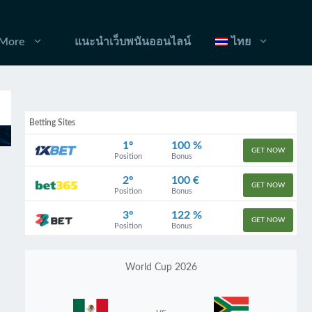
More
แนะนำเว็บพนันออนไลน์
ไทย
Betting Sites
1º
100 %
GET NOW
Position
Bonus
2º
100 €
GET NOW
Position
Bonus
3º
122 %
GET NOW
Position
Bonus
World Cup 2026