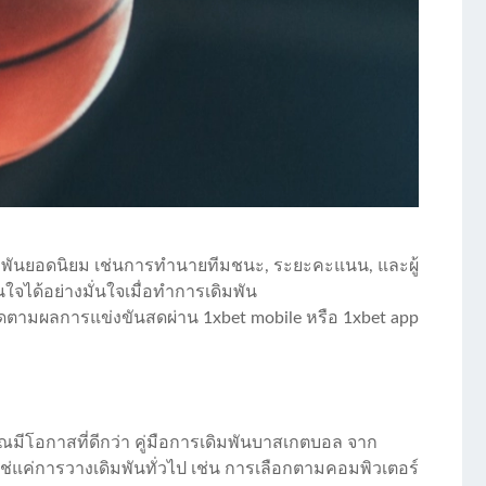
ันยอดนิยม เช่นการทำนายทีมชนะ, ระยะคะแนน, และผู้
จได้อย่างมั่นใจเมื่อทำการเดิมพัน
ตามผลการแข่งขันสดผ่าน 1xbet mobile หรือ 1xbet app
มีโอกาสที่ดีกว่า คู่มือการเดิมพันบาสเกตบอล จาก
ช่แค่การวางเดิมพันทั่วไป เช่น การเลือกตามคอมพิวเตอร์