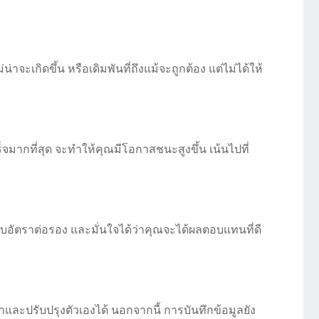
าจะเกิดขึ้น หรือเดิมพันที่ถึงแม้จะถูกต้อง แต่ไม่ได้ให้
ากที่สุด จะทำให้คุณมีโอกาสชนะสูงขึ้น เน้นไปที่
ยบอัตราต่อรอง และมั่นใจได้ว่าคุณจะได้ผลตอบแทนที่ดี
ำและปรับปรุงตัวเองได้ นอกจากนี้ การบันทึกข้อมูลยัง