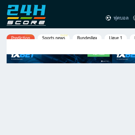
Skip
to
content
ฟุตบอล
Prediction
Sports news
Bundesliga
Ligue 1
Powered by