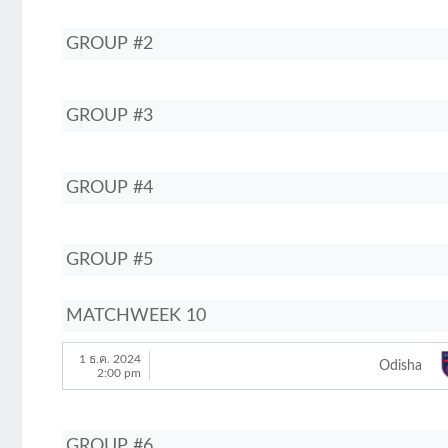
GROUP #2
GROUP #3
GROUP #4
GROUP #5
MATCHWEEK 10
1 ธ.ค. 2024
Odisha
2:00 pm
GROUP #6