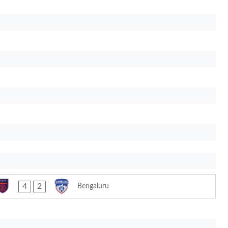
4
2
Bengaluru