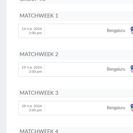
MATCHWEEK 1
อังคาร
พุธ
พฤหัส
ศุกร์
เสาร์
อาทิตย์
จัน
19
20
21
22
23
24
25
14 ก.ย. 2024
Bengaluru
2:00 pm
ษภาคม
พฤษภาคม
พฤษภาคม
พฤษภาคม
พฤษภาคม
พฤษภาคม
พฤษภาค
MATCHWEEK 2
19 ก.ย. 2024
Bengaluru
2:00 pm
MATCHWEEK 3
28 ก.ย. 2024
Bengaluru
2:00 pm
MATCHWEEK 4