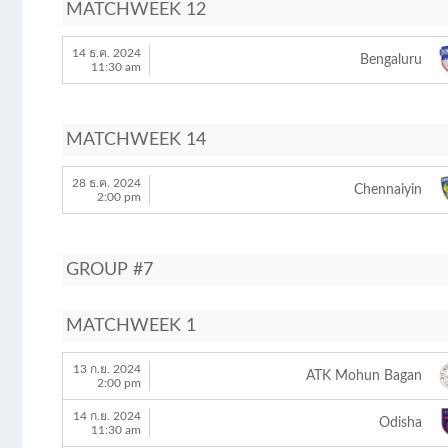
MATCHWEEK 12
14 ธ.ค. 2024
Bengaluru
11:30 am
MATCHWEEK 14
28 ธ.ค. 2024
Chennaiyin
2:00 pm
GROUP #7
MATCHWEEK 1
13 ก.ย. 2024
ATK Mohun Bagan
2:00 pm
14 ก.ย. 2024
Odisha
11:30 am