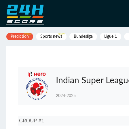
Skip
to
content
Prediction
Sports news
Bundesliga
Ligue 1
Indian Super Leagu
2024-2025
GROUP #1