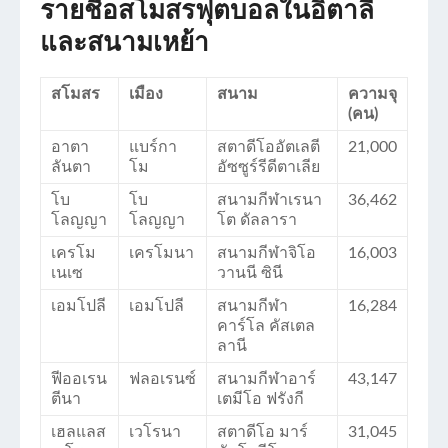
รายชื่อสโมสรฟุตบอลในอิตาลี
และสนามเหย้า
สโมสร
เมือง
สนาม
ความจุ
(คน)
อาตา
แบร์กา
สตาดีโออัตเลตี
21,000
ลันตา
โม
อัซซูร์รีดีตาเลีย
โบ
โบ
สนามกีฬาเรนา
36,462
โลญญา
โลญญา
โต ดัลลารา
เครโม
เครโมนา
สนามกีฬาจิโอ
16,003
เนเซ
วานนี ซินี
เอมโปลี
เอมโปลี
สนามกีฬา
16,284
คาร์โล คัสเตล
ลานี
ฟีออเรน
ฟลอเรนซ์
สนามกีฬาอาร์
43,147
ตีนา
เตมีโอ ฟรังกี
เฮลแลส
เวโรนา
สตาดีโอ มาร์
31,045