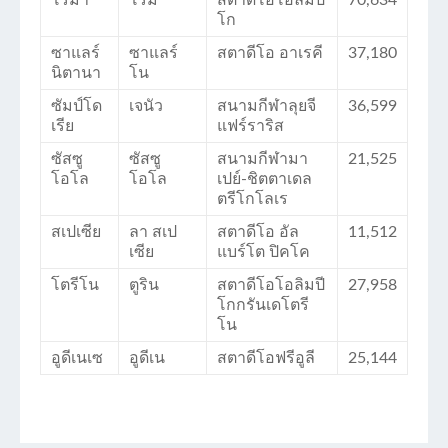
โก
ซาแลร์
ซาแลร์
สตาดีโอ อาเรคี
37,180
นิตานา
โน
ซัมป์โด
เจนัว
สนามกีฬาลุยจี
36,599
เรีย
แฟร์ราริส
ซัสซู
ซัสซู
สนามกีฬามา
21,525
โอโล
โอโล
เปย์-ชิตตาเดล
ตรีโกโลเร
สเปเซีย
ลา สเป
สตาดีโอ อัล
11,512
เซีย
แบร์โต ปิคโค
โตรีโน
ตูริน
สตาดีโอโอลิมปี
27,958
โกกรันเดโตรี
โน
อูดีเนเซ
อูดีเน
สตาดีโอฟรีอูลี
25,144