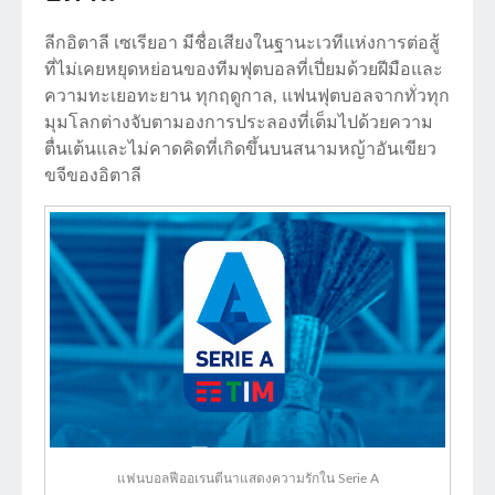
ลีกอิตาลี เซเรียอา มีชื่อเสียงในฐานะเวทีแห่งการต่อสู้
ที่ไม่เคยหยุดหย่อนของทีมฟุตบอลที่เปี่ยมด้วยฝีมือและ
ความทะเยอทะยาน ทุกฤดูกาล, แฟนฟุตบอลจากทั่วทุก
มุมโลกต่างจับตามองการประลองที่เต็มไปด้วยความ
ตื่นเต้นและไม่คาดคิดที่เกิดขึ้นบนสนามหญ้าอันเขียว
ขจีของอิตาลี
แฟนบอลฟีออเรนตีนาแสดงความรักใน Serie A