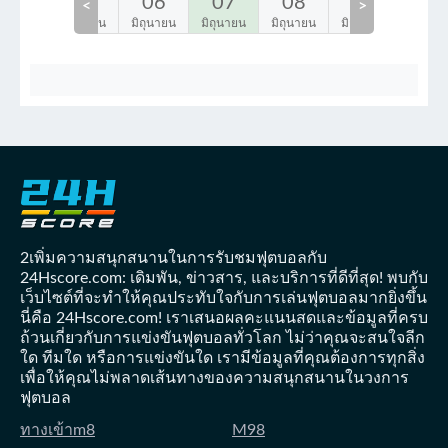
04
05
06
07
08
09
10
<
>
ิถุนายน
มิถุนายน
มิถุนายน
มิถุนายน
มิถุนายน
มิถุนายน
มิถุนา
2เพิ่มความสนุกสนานในการรับชมฟุตบอลกับ
24Hscore.com: เดิมพัน, ข่าวสาร, และบริการที่ดีที่สุด! พบกับ
เว็บไซต์ที่จะทำให้คุณประทับใจกับการเล่นฟุตบอลมากยิ่งขึ้น
นี่คือ 24Hscore.com! เราเสนอผลคะแนนสดและข้อมูลที่ครบ
ถ้วนเกี่ยวกับการแข่งขันฟุตบอลทั่วโลก ไม่ว่าคุณจะสนใจลีก
ใด ทีมใด หรือการแข่งขันใด เรามีข้อมูลที่คุณต้องการทุกสิ่ง
เพื่อให้คุณไม่พลาดเส้นทางของความสนุกสนานในวงการ
ฟุตบอล
ทางเข้าm8
M98