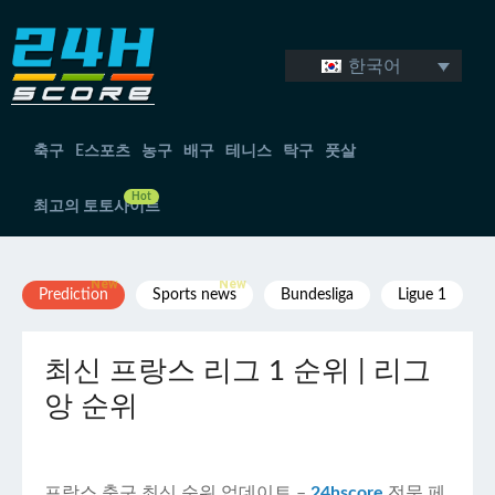
컨
텐
츠
한국어
로
건
너
뛰
축구
E스포츠
농구
배구
테니스
탁구
풋살
기
최고의 토토사이트
Prediction
Sports news
Bundesliga
Ligue 1
최신 프랑스 리그 1 순위 | 리그
앙 순위
프랑스 축구 최신 순위 업데이트 –
24hscore
전문 페