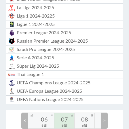
La Liga 2024-2025
Liga 1 2024-20225
Ligue 1 2024-2025
Premier League 2024-2025
Russian Premier League 2024-2025
Saudi Pro League 2024-2025
Serie A 2024-2025
Süper Lig 2024-2025
Thai League 1
UEFA Champions League 2024-2025
UEFA Europa League 2024-2025
UEFA Nations League 2024-2025
목
금
토
일
월
화
04
05
06
07
08
09
10
<
>
6월
6월
6월
6월
6월
6월
6월