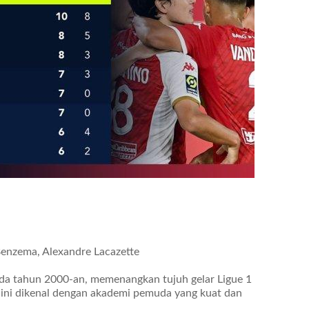
enzema, Alexandre Lacazette
ada tahun 2000-an, memenangkan tujuh gelar Ligue 1
 ini dikenal dengan akademi pemuda yang kuat dan