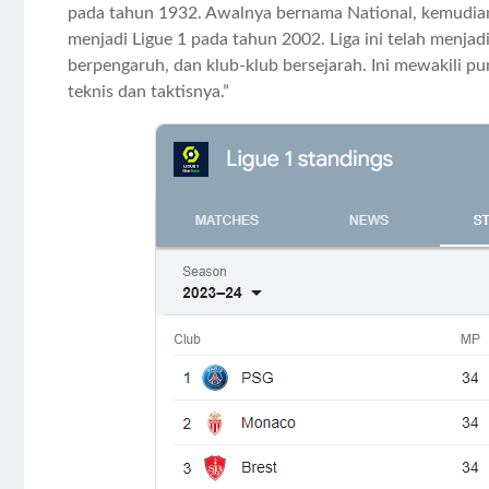
pada tahun 1932. Awalnya bernama National, kemudian
menjadi Ligue 1 pada tahun 2002. Liga ini telah menjad
berpengaruh, dan klub-klub bersejarah. Ini mewakili p
teknis dan taktisnya.”