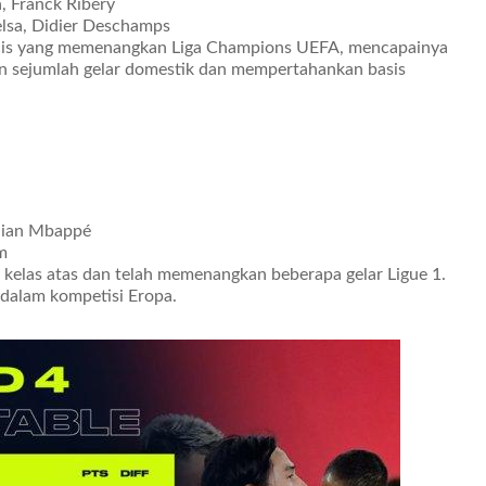
, Franck Ribéry
elsa, Didier Deschamps
rancis yang memenangkan Liga Champions UEFA, mencapainya
an sejumlah gelar domestik dan mempertahankan basis
ylian Mbappé
m
 kelas atas dan telah memenangkan beberapa gelar Ligue 1.
 dalam kompetisi Eropa.