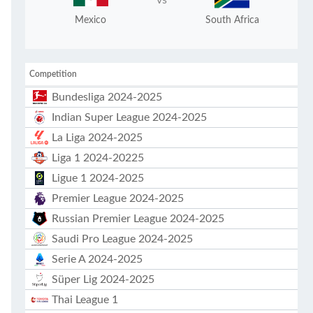
vs
Mexico
South Africa
Competition
Bundesliga 2024-2025
Indian Super League 2024-2025
La Liga 2024-2025
Liga 1 2024-20225
Ligue 1 2024-2025
Premier League 2024-2025
Russian Premier League 2024-2025
Saudi Pro League 2024-2025
Serie A 2024-2025
Süper Lig 2024-2025
Thai League 1