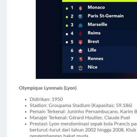
Olympique Lyonnais (Lyon)
Didirikan: 1950
Stadion: Groupama Stadium (Kapasitas: 59.186)
Pemain Terkenal: Juninho Pernambucano, Karim B
Manajer Terkenal: Gérard Houllier, Claude Puel
Prestasi: Lyon mendominasi sepak bola Prancis p
berturut-turut dari tahun 2002 hingga 2008. Klub
pengembangan bakat muda.