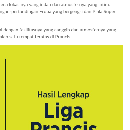
arena lokasinya yang indah dan atmosfernya yang intim.
ingan-pertandingan Eropa yang bergengsi dan Piala Super
al dengan fasilitasnya yang canggih dan atmosfernya yang
alah satu tempat teratas di Prancis.