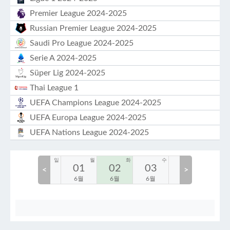
Premier League 2024-2025
Russian Premier League 2024-2025
Saudi Pro League 2024-2025
Serie A 2024-2025
Süper Lig 2024-2025
Thai League 1
UEFA Champions League 2024-2025
UEFA Europa League 2024-2025
UEFA Nations League 2024-2025
토
일
월
화
수
목
30
31
01
02
03
04
05
<
>
5월
5월
6월
6월
6월
6월
6월