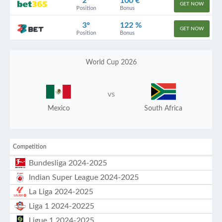
2º
100 €
GET NOW
Position
Bonus
3º
122 %
GET NOW
Position
Bonus
World Cup 2026
vs
Mexico
South Africa
Competition
Bundesliga 2024-2025
Indian Super League 2024-2025
La Liga 2024-2025
Liga 1 2024-20225
Ligue 1 2024-2025