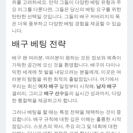
위를 고려하세요. 만약 그들이 다양한 베팅 유형과 주
요 리그를 다룬다면, 그들은 당신의 베팅 요구를 위한
탄탄한 선택일 것입니다. 그들의 배구 커버리지의 폭
은 더욱 풍부하고 다양한 베팅 경험을 제공할 수 있습
니다.
배구 베팅 전략
배구 팬 여러분, 여러분이 원하는 모든 정보와 예측이
가득한 공간에 오신 것을 환영합니다. 배구의 다이나
믹한 세계에 첫 발을 내딛으려는 분들에게, 이곳은 여
러분의 탐험을 위한 최적의 출발점입니다. 여기에서
우리는 최신
여자 배구
일정부터 시작해,
남자 배구
갤러리, 그리고
배구 선수
들의 실시간 성과까지, 다양
한 통찰력을 제공하고자 합니다.
그러나 베팅을 할 때는 특정 전략을 채택하는 것이 중
요합니다. 배구 규칙에 대한 깊은 이해는 훌륭한 시작
점입니다. 스포츠의 역사, 주요 리그 및 대회에 대한