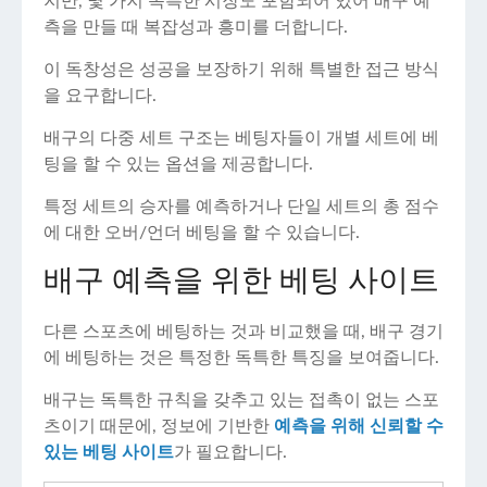
지만, 몇 가지 독특한 시장도 포함되어 있어 배구 예
측을 만들 때 복잡성과 흥미를 더합니다.
이 독창성은 성공을 보장하기 위해 특별한 접근 방식
을 요구합니다.
배구의 다중 세트 구조는 베팅자들이 개별 세트에 베
팅을 할 수 있는 옵션을 제공합니다.
특정 세트의 승자를 예측하거나 단일 세트의 총 점수
에 대한 오버/언더 베팅을 할 수 있습니다.
배구 예측을 위한 베팅 사이트
다른 스포츠에 베팅하는 것과 비교했을 때, 배구 경기
에 베팅하는 것은 특정한 독특한 특징을 보여줍니다.
배구는 독특한 규칙을 갖추고 있는 접촉이 없는 스포
츠이기 때문에, 정보에 기반한
예측을 위해 신뢰할 수
있는 베팅 사이트
가 필요합니다.