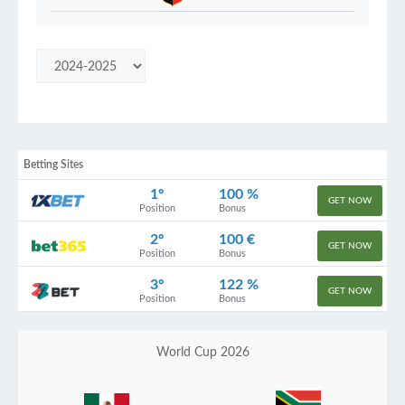
Betting Sites
1º
100 %
GET NOW
Position
Bonus
2º
100 €
GET NOW
Position
Bonus
3º
122 %
GET NOW
Position
Bonus
World Cup 2026