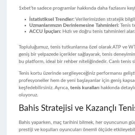
1xbet’te sadece programlar hakkında daha fazlasını keşf
İstatistiksel Trendler:
Verilerimizden stratejik bilg
Uzmanlarımızın Derinlemesine Tahminleri:
Tenis t
ACCU İpuçları:
Hızlı ve doğru tenis tahminleri alara
Topluluğumuz, tenis tutkunlarına özel olarak ATP ve WTA
geniş bir yelpazede içerikler sağlayarak, tenis deneyimini
bu platform, ideal bir rehber niteliğindedir. Canlı tenis sk
Tenis kortu üzerinde sergileyeceğiniz performansı gelişt
profesyoneller hem de yeni başlayanlar için geniş kapsa
keşfedebilirsiniz. Ayrıca,
tenis kuralları
hakkında detaylı 
oluyoruz.
Bahis Stratejisi ve Kazançlı Teni
Bahis yaparken, maç tarihini bilmek, her oyuncunun güçl
prestiji ve koşulları oyuncuları önemli ölçüde etkileyebil