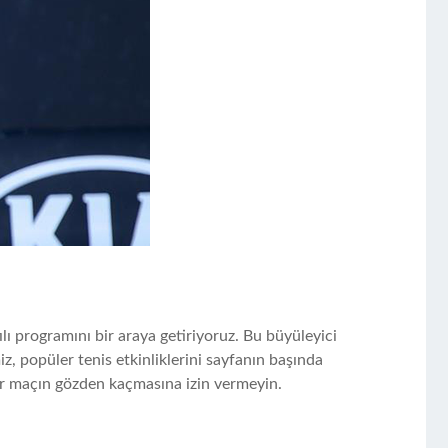
lı programını bir araya getiriyoruz. Bu büyüleyici
, popüler tenis etkinliklerini sayfanın başında
bir maçın gözden kaçmasına izin vermeyin.