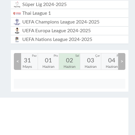
Süper Lig 2024-2025
Thai League 1
UEFA Champions League 2024-2025
UEFA Europa League 2024-2025
UEFA Nations League 2024-2025
Cts
Paz
Pts
Sal
Çar
Per
30
31
01
02
03
04
0
<
>
Mayıs
Mayıs
Haziran
Haziran
Haziran
Haziran
Hazi