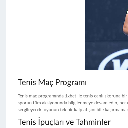
Tenis Maç Programı
Tenis maç programında 1xbet ile tenis canlı skoruna bir 
sporun tüm aksiyonunda bilgilenmeye devam edin, her maç
sergileyerek, oyunun tek bir kalp atışını bile kaçırma
Tenis İpuçları ve Tahminler