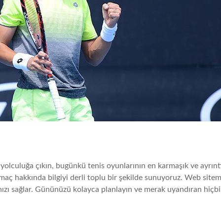
yolculuğa çıkın, bugünkü tenis oyunlarının en karmaşık ve ayrıntı
 hakkında bilgiyi derli toplu bir şekilde sunuyoruz. Web sitemiz
manızı sağlar. Gününüzü kolayca planlayın ve merak uyandıran hiç