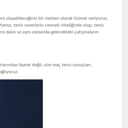
ere ulaşabileceğiniz bir merkez olarak hizmet veriyoruz.
mız, tenis severlerin cenneti niteliğinde olup, tenis
lere dalın ve aynı zamanda gelecekteki çatışmaların
larından ibaret değil; size maç tenis sonuçları,
sağlıyoruz.