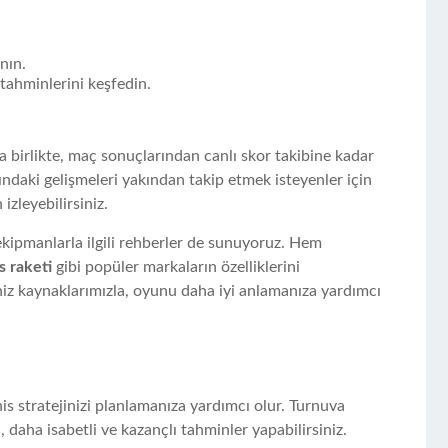
nın.
tahminlerini keşfedin.
a birlikte, maç sonuçlarından canlı skor takibine kadar
asındaki gelişmeleri yakından takip etmek isteyenler için
izleyebilirsiniz.
ekipmanlarla ilgili rehberler de sunuyoruz. Hem
s raketi
gibi popüler markaların özelliklerini
niz kaynaklarımızla, oyunu daha iyi anlamanıza yardımcı
s stratejinizi planlamanıza yardımcı olur. Turnuva
, daha isabetli ve kazançlı tahminler yapabilirsiniz.