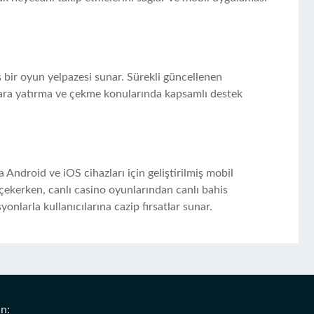
 bir oyun yelpazesi sunar. Sürekli güncellenen
i, para yatırma ve çekme konularında kapsamlı destek
Android ve iOS cihazları için geliştirilmiş mobil
ekerken, canlı casino oyunlarından canlı bahis
onlarla kullanıcılarına cazip fırsatlar sunar.
in: