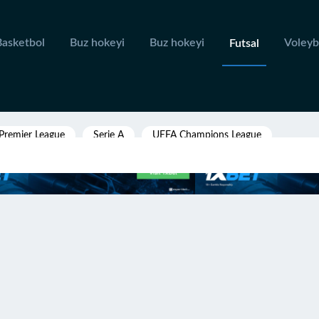
Basketbol
Buz hokeyi
Buz hokeyi
Voleyb
Futsal
Premier League
Serie A
UEFA Champions League