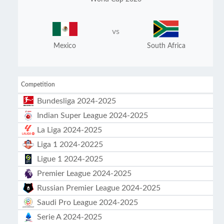
vs
Mexico
South Africa
Competition
Bundesliga 2024-2025
Indian Super League 2024-2025
La Liga 2024-2025
Liga 1 2024-20225
Ligue 1 2024-2025
Premier League 2024-2025
Russian Premier League 2024-2025
Saudi Pro League 2024-2025
Serie A 2024-2025