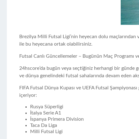
Brezilya Milli Futsal Ligi’nin heyecan dolu maçlarından 
ile bu heyecana ortak olabilirsiniz.
Futsal Canlı Güncellemeler – Bugünün Maç Programı v
24hscore’da bugün veya seçtiğiniz herhangi bir günde ge
ve dünya genelindeki futsal sahalarında devam eden aksi
FIFA Futsal Dünya Kupası ve UEFA Futsal Şampiyonası gi
içeriyor:
Rusya Süperligi
İtalya Serie A1
İspanya Primera Division
Taca Da Liga
Milli Futsal Ligi