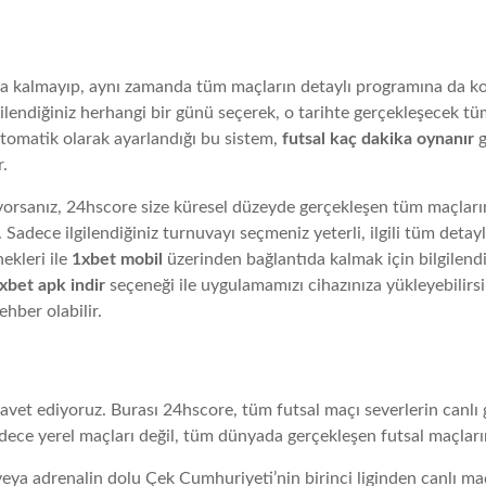
 kalmayıp, aynı zamanda tüm maçların detaylı programına da kola
ilendiğiniz herhangi bir günü seçerek, o tarihte gerçekleşecek t
tomatik olarak ayarlandığı bu sistem,
futsal kaç dakika oynanır
g
r.
yorsanız, 24hscore size küresel düzeyde gerçekleşen tüm maçların
. Sadece ilgilendiğiniz turnuvayı seçmeniz yeterli, ilgili tüm det
ekleri ile
1xbet mobil
üzerinden bağlantıda kalmak için bilgilendi
xbet apk indir
seçeneği ile uygulamamızı cihazınıza yükleyebilirsi
hber olabilir.
davet ediyoruz. Burası 24hscore, tüm futsal maçı severlerin canl
adece yerel maçları değil, tüm dünyada gerçekleşen futsal maçları
 veya adrenalin dolu Çek Cumhuriyeti’nin birinci liginden canlı m