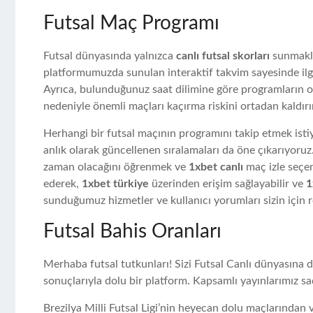
Futsal Maç Programı
Futsal dünyasında yalnızca
canlı futsal skorları
sunmakla
platformumuzda sunulan interaktif takvim sayesinde ilg
Ayrıca, bulunduğunuz saat dilimine göre programların o
nedeniyle önemli maçları kaçırma riskini ortadan kaldırı
Herhangi bir futsal maçının programını takip etmek isti
anlık olarak güncellenen sıralamaları da öne çıkarıyoruz
zaman olacağını öğrenmek ve
1xbet canlı
maç izle seçen
ederek,
1xbet türkiye
üzerinden erişim sağlayabilir ve
1
sunduğumuz hizmetler ve kullanıcı yorumları sizin için re
Futsal Bahis Oranları
Merhaba futsal tutkunları! Sizi Futsal Canlı dünyasına 
sonuçlarıyla dolu bir platform. Kapsamlı yayınlarımız s
Brezilya Milli Futsal Ligi’nin heyecan dolu maçlarından