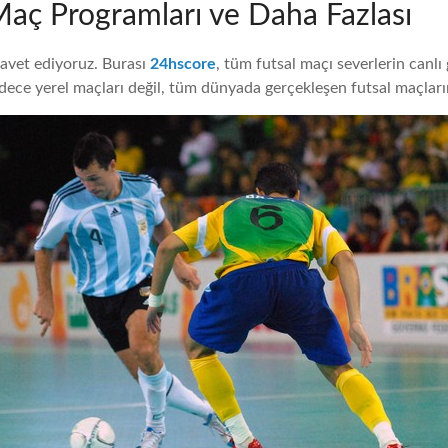
Maç Programları ve Daha Fazlası
davet ediyoruz. Burası
24hscore
, tüm futsal maçı severlerin canl
adece yerel maçları değil, tüm dünyada gerçekleşen futsal maçları