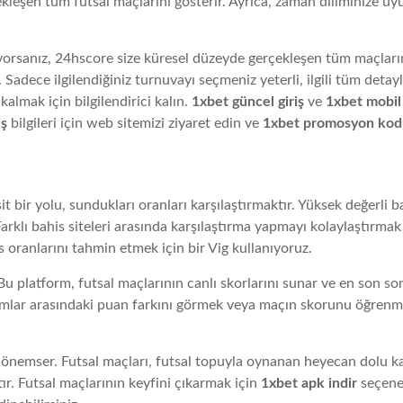
çekleşen tüm futsal maçlarını gösterir. Ayrıca, zaman diliminize u
yorsanız, 24hscore size küresel düzeyde gerçekleşen tüm maçların
. Sadece ilgilendiğiniz turnuvayı seçmeniz yeterli, ilgili tüm det
kalmak için bilgilendirici kalın.
1xbet güncel giriş
ve
1xbet mobil 
iş
bilgileri için web sitemizi ziyaret edin ve
1xbet promosyon kod
it bir yolu, sundukları oranları karşılaştırmaktır. Yüksek değerli b
arklı bahis siteleri arasında karşılaştırma yapmayı kolaylaştırmak 
s oranlarını tahmin etmek için bir Vig kullanıyoruz.
Bu platform, futsal maçlarının canlı skorlarını sunar ve en son s
ımlar arasındaki puan farkını görmek veya maçın skorunu öğrenm
önemser. Futsal maçları, futsal topuyla oynanan heyecan dolu kar
tır. Futsal maçlarının keyfini çıkarmak için
1xbet apk indir
seçene