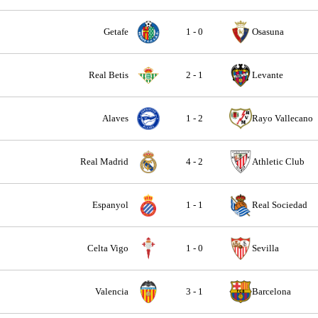
Getafe
1 - 0
Osasuna
Real Betis
2 - 1
Levante
Alaves
1 - 2
Rayo Vallecano
Real Madrid
4 - 2
Athletic Club
Espanyol
1 - 1
Real Sociedad
Celta Vigo
1 - 0
Sevilla
Valencia
3 - 1
Barcelona