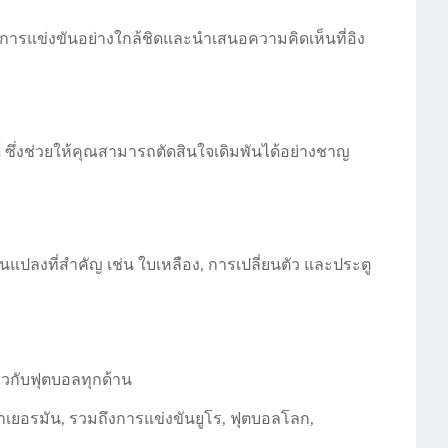
ามการแข่งขันอย่างใกล้ชิดและนำเสนอความคิดเห็นที่อิง
 ซึ่งช่วยให้คุณสามารถตัดสินใจเดิมพันได้อย่างชาญ
นแปลงที่สำคัญ เช่น ใบเหลือง, การเปลี่ยนตัว และประตู
ยวกับฟุตบอลทุกด้าน
ลีกาเยอรมัน, รวมถึงการแข่งขันยูโร, ฟุตบอลโลก,