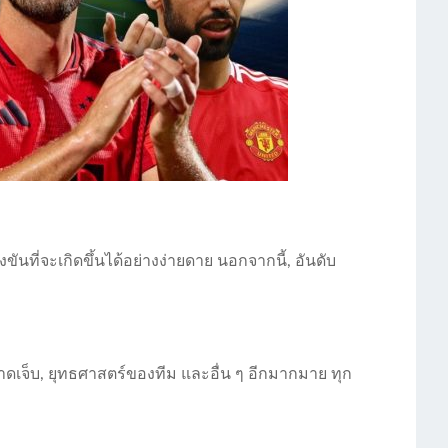
ี่จะเกิดขึ้นได้อย่างง่ายดาย นอกจากนี้, อันดับ
ดเจ็บ, ยุทธศาสตร์ของทีม และอื่น ๆ อีกมากมาย ทุก