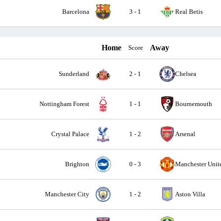
Barcelona
3 - 1
Real Betis
Home
Away
Score
Sunderland
2 - 1
Chelsea
Nottingham Forest
1 - 1
Bournemouth
Crystal Palace
1 - 2
Arsenal
Brighton
0 - 3
Manchester Unit
Manchester City
1 - 2
Aston Villa