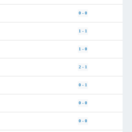
0 - 0
1 - 1
1 - 0
2 - 1
0 - 1
0 - 0
0 - 0