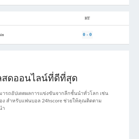
HT
0 - 0
ain
ดออนไลน์ที่ดีที่สุด
มารถอัปเดตผลการแข่งขันจากลีกชั้นนำทั่วโลก เช่น
ต่อเนื่อง สำหรับแฟนบอล 24hscore ช่วยให้คุณติดตาม
นนำ