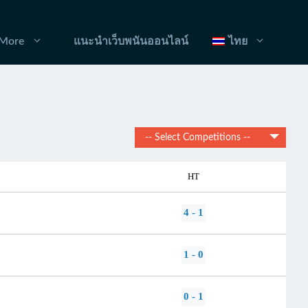
More
แนะนำเว็บพนันออนไลน์
ไทย
-- Select Competitions --
HT
4 - 1
1 - 0
0 - 1