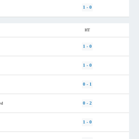
1 - 0
HT
1 - 0
1 - 0
0 - 1
0 - 2
ed
1 - 0