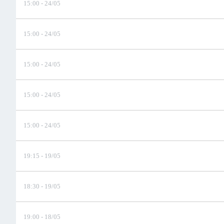
15:00 - 24/05
15:00 - 24/05
15:00 - 24/05
15:00 - 24/05
15:00 - 24/05
19:15 - 19/05
18:30 - 19/05
19:00 - 18/05