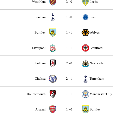
West Ham
3 - 0
Leeds
Tottenham
1 - 0
Everton
Burnley
1 - 1
Wolves
Liverpool
1 - 1
Brentford
Fulham
2 - 0
Newcastle
Chelsea
2 - 1
Tottenham
Bournemouth
1 - 1
Manchester City
Arsenal
1 - 0
Burnley