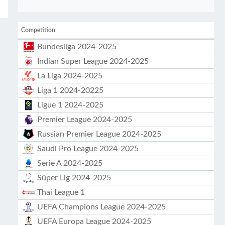
Competition
Bundesliga 2024-2025
Indian Super League 2024-2025
La Liga 2024-2025
Liga 1 2024-20225
Ligue 1 2024-2025
Premier League 2024-2025
Russian Premier League 2024-2025
Saudi Pro League 2024-2025
Serie A 2024-2025
Süper Lig 2024-2025
Thai League 1
UEFA Champions League 2024-2025
UEFA Europa League 2024-2025