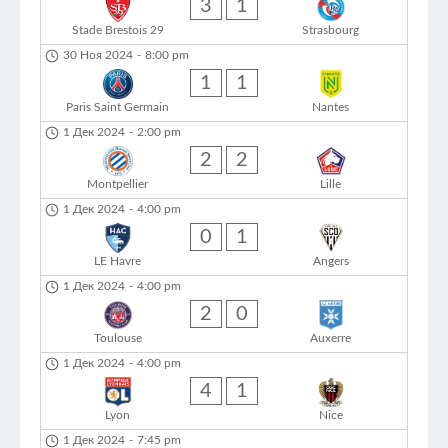
3
1
Stade Brestois 29
Strasbourg
30 Ноя 2024
-
8:00 pm
1
1
Paris Saint Germain
Nantes
1 Дек 2024
-
2:00 pm
2
2
Montpellier
Lille
1 Дек 2024
-
4:00 pm
0
1
LE Havre
Angers
1 Дек 2024
-
4:00 pm
2
0
Toulouse
Auxerre
1 Дек 2024
-
4:00 pm
4
1
Lyon
Nice
1 Дек 2024
-
7:45 pm