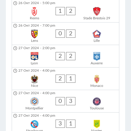
26 Окт 2024
-
5:00 pm
1
2
Reims
Stade Brestois 29
26 Окт 2024
-
7:00 pm
0
2
Lens
Lille
27 Окт 2024
-
2:00 pm
2
2
Lyon
Auxerre
27 Окт 2024
-
4:00 pm
2
1
Nice
Monaco
27 Окт 2024
-
4:00 pm
0
3
Montpellier
Toulouse
27 Окт 2024
-
4:00 pm
3
1
Strasbourg
Nantes