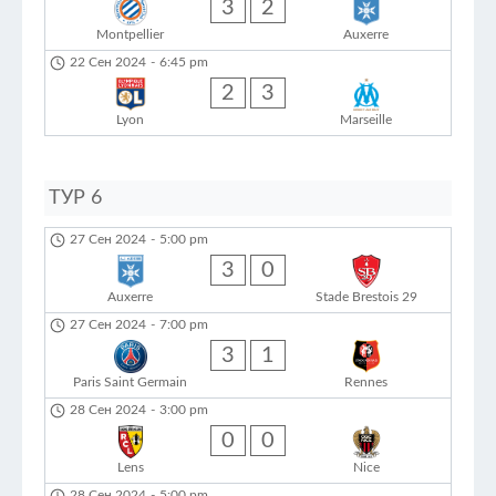
3
2
Montpellier
Auxerre
22 Сен 2024
-
6:45 pm
2
3
Lyon
Marseille
ТУР 6
27 Сен 2024
-
5:00 pm
3
0
Auxerre
Stade Brestois 29
27 Сен 2024
-
7:00 pm
3
1
Paris Saint Germain
Rennes
28 Сен 2024
-
3:00 pm
0
0
Lens
Nice
28 Сен 2024
-
5:00 pm