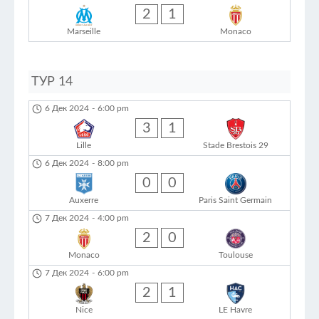
2
1
Marseille
Monaco
ТУР 14
6 Дек 2024
-
6:00 pm
3
1
Lille
Stade Brestois 29
6 Дек 2024
-
8:00 pm
0
0
Auxerre
Paris Saint Germain
7 Дек 2024
-
4:00 pm
2
0
Monaco
Toulouse
7 Дек 2024
-
6:00 pm
2
1
Nice
LE Havre