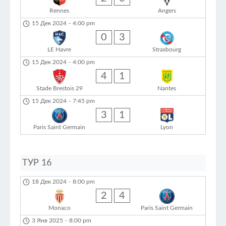
Rennes
Angers
15 Дек 2024
-
4:00 pm
0
3
LE Havre
Strasbourg
15 Дек 2024
-
4:00 pm
4
1
Stade Brestois 29
Nantes
15 Дек 2024
-
7:45 pm
3
1
Paris Saint Germain
Lyon
ТУР 16
18 Дек 2024
-
8:00 pm
2
4
Monaco
Paris Saint Germain
3 Янв 2025
-
8:00 pm