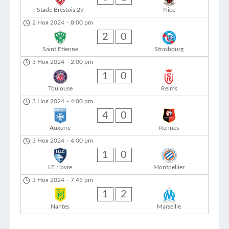
Stade Brestois 29
Nice
2 Ноя 2024
-
8:00 pm
2
0
Saint Etienne
Strasbourg
3 Ноя 2024
-
2:00 pm
1
0
Toulouse
Reims
3 Ноя 2024
-
4:00 pm
4
0
Auxerre
Rennes
3 Ноя 2024
-
4:00 pm
1
0
LE Havre
Montpellier
3 Ноя 2024
-
7:45 pm
1
2
Nantes
Marseille