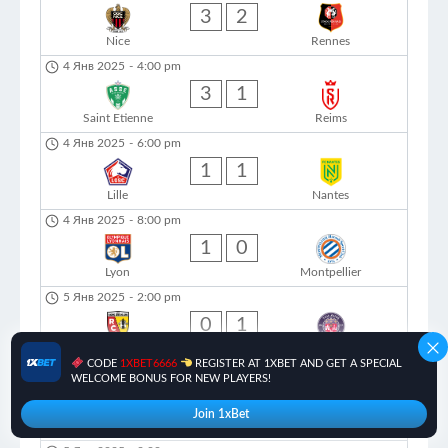
3
2
Nice
Rennes
4 Янв 2025
-
4:00 pm
3
1
Saint Etienne
Reims
4 Янв 2025
-
6:00 pm
1
1
Lille
Nantes
4 Янв 2025
-
8:00 pm
1
0
Lyon
Montpellier
5 Янв 2025
-
2:00 pm
0
1
Lens
Toulouse
CODE
1XBET6666
REGISTER AT 1XBET AND GET A SPECIAL
5 Янв 2025
-
2:00 pm
WELCOME BONUS FOR NEW PLAYERS!
2
0
Join 1xBet
Angers
Stade Brestois 29