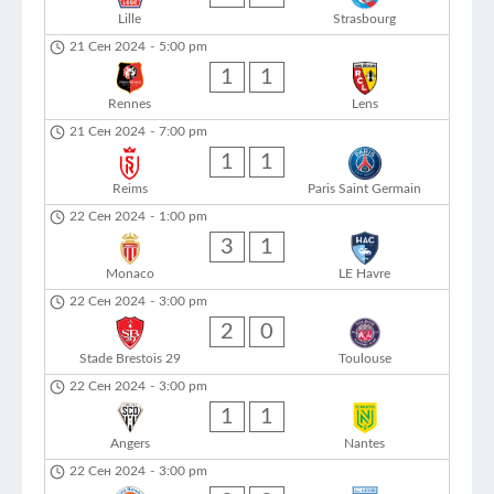
Lille
Strasbourg
21 Сен 2024
-
5:00 pm
1
1
Rennes
Lens
21 Сен 2024
-
7:00 pm
1
1
Reims
Paris Saint Germain
22 Сен 2024
-
1:00 pm
3
1
Monaco
LE Havre
22 Сен 2024
-
3:00 pm
2
0
Stade Brestois 29
Toulouse
22 Сен 2024
-
3:00 pm
1
1
Angers
Nantes
22 Сен 2024
-
3:00 pm