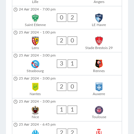
Lille
Angers
24 Авг 2024
-
7:00 pm
0
2
Saint Etienne
LE Havre
25 Авг 2024
-
1:00 pm
2
0
Lens
Stade Brestois 29
25 Авг 2024
-
3:00 pm
3
1
Strasbourg
Rennes
25 Авг 2024
-
3:00 pm
2
0
Nantes
Auxerre
25 Авг 2024
-
3:00 pm
1
1
Nice
Toulouse
25 Авг 2024
-
6:45 pm
2
2