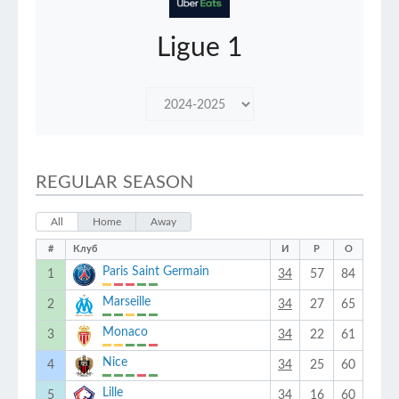
Ligue 1
REGULAR SEASON
All
Home
Away
#
Клуб
И
Р
О
Paris Saint Germain
1
34
57
84
Marseille
2
34
27
65
Monaco
3
34
22
61
Nice
4
34
25
60
Lille
5
34
16
60