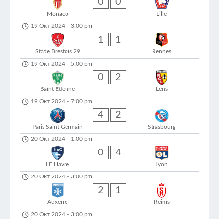
0
0
Monaco
Lille
19 Окт 2024
-
3:00 pm
1
1
Stade Brestois 29
Rennes
19 Окт 2024
-
5:00 pm
0
2
Saint Etienne
Lens
19 Окт 2024
-
7:00 pm
4
2
Paris Saint Germain
Strasbourg
20 Окт 2024
-
1:00 pm
0
4
LE Havre
Lyon
20 Окт 2024
-
3:00 pm
2
1
Auxerre
Reims
20 Окт 2024
-
3:00 pm