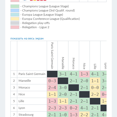
- Champions League (League Stage)
- Champions League (3rd Qualif. round)
- Europa League (League Stage)
- Europa Conference League (Qualification)
- Relegation play-offs
- Relegation - Ligue 2
показать на весь экран
Paris Saint Germain
Strasb
Marseille
Monaco
Lyon
Nice
Lille
3–1
4–1
1–3
4–1
3–1
4
1
Paris Saint Germain
0–3
2–1
2–0
1–1
3–2
1
2
Marseille
2–4
3–0
2–1
0–0
2–0
0
3
Monaco
1–1
2–0
2–1
2–2
0–2
2
4
Nice
1–3
1–1
2–1
2–1
1–1
3
5
Lille
2–3
2–3
0–2
4–1
2–1
4
6
Lyon
2–1
1–0
1–3
2–2
2–1
4–2
7
Strasbourg