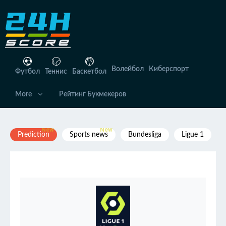
Перейти
к
содержимому
Волейбол
Киберспорт
Футбол
Теннис
Баскетбол
More
Рейтинг Букмекеров
Prediction
Sports news
Bundesliga
Ligue 1