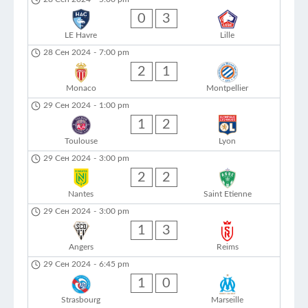
0
3
LE Havre
Lille
28 Сен 2024
-
7:00 pm
2
1
Monaco
Montpellier
29 Сен 2024
-
1:00 pm
1
2
Toulouse
Lyon
29 Сен 2024
-
3:00 pm
2
2
Nantes
Saint Etienne
29 Сен 2024
-
3:00 pm
1
3
Angers
Reims
29 Сен 2024
-
6:45 pm
1
0
Strasbourg
Marseille