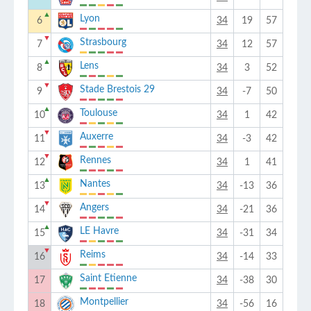
▲
Lyon
6
34
19
57
▼
Strasbourg
7
34
12
57
▲
Lens
8
34
3
52
▼
Stade Brestois 29
9
34
-7
50
▲
Toulouse
10
34
1
42
▼
Auxerre
11
34
-3
42
▼
Rennes
12
34
1
41
▲
Nantes
13
34
-13
36
▼
Angers
14
34
-21
36
▲
LE Havre
15
34
-31
34
▼
Reims
16
34
-14
33
Saint Etienne
17
34
-38
30
Montpellier
18
34
-56
16