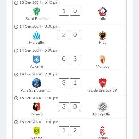
13 Сен 2024
-
6:45 pm
1
0
Saint Etienne
Lille
14 Сен 2024
-
3:00 pm
2
0
Marseille
Nice
14 Сен 2024
-
5:00 pm
0
3
Auxerre
Monaco
14 Сен 2024
-
7:00 pm
3
1
Paris Saint Germain
Stade Brestois 29
15 Сен 2024
-
1:00 pm
3
0
Rennes
Montpellier
15 Сен 2024
-
3:00 pm
1
2
Nantes
Reims