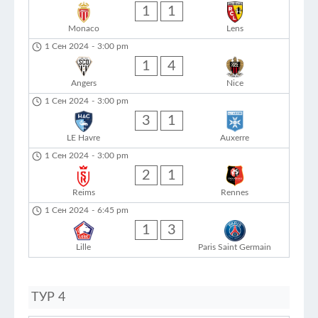
1
1
Monaco
Lens
1 Сен 2024
-
3:00 pm
1
4
Angers
Nice
1 Сен 2024
-
3:00 pm
3
1
LE Havre
Auxerre
1 Сен 2024
-
3:00 pm
2
1
Reims
Rennes
1 Сен 2024
-
6:45 pm
1
3
Lille
Paris Saint Germain
ТУР 4