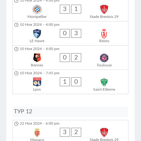
10 Ноя 2024
-
4:00 pm
3
1
Montpellier
Stade Brestois 29
10 Ноя 2024
-
4:00 pm
0
3
LE Havre
Reims
10 Ноя 2024
-
4:00 pm
0
2
Rennes
Toulouse
10 Ноя 2024
-
7:45 pm
1
0
Lyon
Saint Etienne
ТУР 12
22 Ноя 2024
-
6:00 pm
3
2
Monaco
Stade Brestois 29