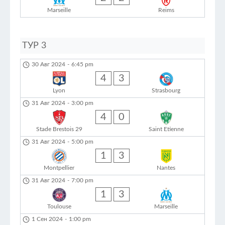
Marseille
Reims
ТУР 3
30 Авг 2024
-
6:45 pm
4
3
Lyon
Strasbourg
31 Авг 2024
-
3:00 pm
4
0
Stade Brestois 29
Saint Etienne
31 Авг 2024
-
5:00 pm
1
3
Montpellier
Nantes
31 Авг 2024
-
7:00 pm
1
3
Toulouse
Marseille
1 Сен 2024
-
1:00 pm