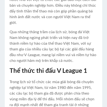
bản và chuyên nghiệp hơn. Điều này không chỉ thúc
đẩy tinh thần thể thao mà còn góp phần quảng bá
hình ảnh đất nước và con người Việt Nam ra thế
giới.
Qua những thăng trầm của lịch sử, bóng đá Việt
Nam không ngừng phát triển và hiện nay đã trở
thành niềm tự hào của thể thao Việt Nam, với sự
tham gia của nhiều câu lạc bộ tại các giải đấu hàng
đầu như V-League, mang lại niềm vui và niềm tự hào
cho người hâm mộ trên khắp cả nước.
Thể thức thi đấu V League 1
Trong lịch sử tổ chức các mùa giải bóng đá chuyên
nghiệp tại Việt Nam, từ năm 1980 đến năm 1995,
các câu lạc bộ tham gia đã được phân chia theo
vùng miền địa lý để thi đấu. Mỗi nhóm đấu sẽ chọn
ra đội mạnh nhất để tham gia tranh tài ở những