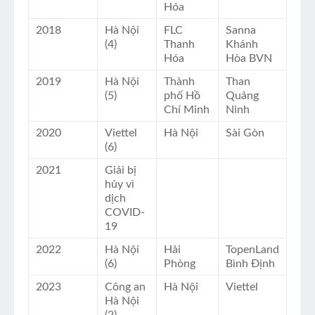
Hóa
2018
Hà Nội
FLC
Sanna
(4)
Thanh
Khánh
Hóa
Hòa BVN
2019
Hà Nội
Thành
Than
(5)
phố Hồ
Quảng
Chí Minh
Ninh
2020
Viettel
Hà Nội
Sài Gòn
(6)
2021
Giải bị
hủy vì
dịch
COVID-
19
2022
Hà Nội
Hải
TopenLand
(6)
Phòng
Bình Định
2023
Công an
Hà Nội
Viettel
Hà Nội
(2)