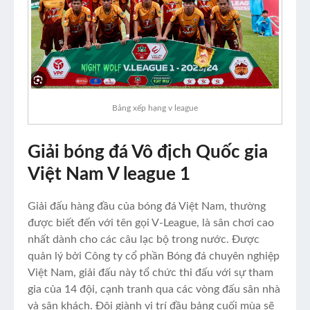
Bảng xếp hạng v league
Giải bóng đá Vô địch Quốc gia
Việt Nam V league 1
Giải đấu hàng đầu của bóng đá Việt Nam, thường
được biết đến với tên gọi V-League, là sân chơi cao
nhất dành cho các câu lạc bộ trong nước. Được
quản lý bởi Công ty cổ phần Bóng đá chuyên nghiệp
Việt Nam, giải đấu này tổ chức thi đấu với sự tham
gia của 14 đội, cạnh tranh qua các vòng đấu sân nhà
và sân khách. Đội giành vị trí đầu bảng cuối mùa sẽ