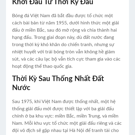
Khởi Đầu Từ Thời Kỳ Đầu
Bóng đá Việt Nam đã bắt đầu được tổ chức một
cách bài bản từ năm 1955, dưới hình thức một giải
đấu ở miền Bắc, sau đó mở rộng và chia thành hai
hạng đấu. Trong giai đoạn này, dù đất nước đang
trong thời kỳ khó khăn do chiến tranh, nhưng sự
nhiệt huyết với trái bóng tròn vẫn không hề giảm
sút, và các câu lạc bộ vẫn tích cực tham gia vào các
hoạt động thể thao quốc gia.
Thời Kỳ Sau Thống Nhất Đất
Nước
Sau 1975, khi Việt Nam được thống nhất, một hệ
thống giải đấu mới được thiết lập với ba giải đấu
chính ở ba khu vực: miền Bắc, miền Trung, và miền
Nam. Mỗi khu vực tổ chức một giải đấu riêng và các
đội vô địch sẽ gặp nhau tại Hà Nội để tranh tài cho