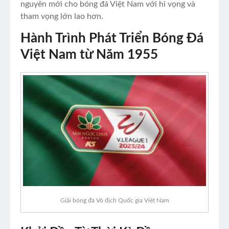
nguyên mới cho bóng đá Việt Nam với hi vọng và
tham vọng lớn lao hơn.
Hành Trình Phát Triển Bóng Đá
Việt Nam từ Năm 1955
Giải bóng đá Vô địch Quốc gia Việt Nam