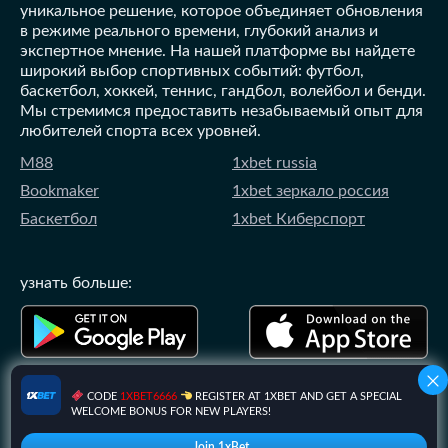
уникальное решение, которое объединяет обновления
в режиме реального времени, глубокий анализ и
экспертное мнение. На нашей платформе вы найдете
широкий выбор спортивных событий: футбол,
баскетбол, хоккей, теннис, гандбол, волейбол и бенди.
Мы стремимся предоставить незабываемый опыт для
любителей спорта всех уровней.
M88
1xbet russia
Bookmaker
1xbet зеркало россия
Баскетбол
1xbet Киберспорт
узнать больше:
Follow Us:
CODE
1XBET6666
REGISTER AT 1XBET AND GET A SPECIAL
WELCOME BONUS FOR NEW PLAYERS!
Join 1xBet