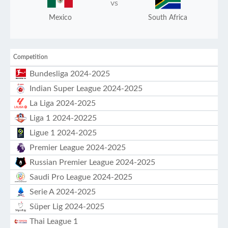
vs
Mexico
South Africa
Competition
Bundesliga 2024-2025
Indian Super League 2024-2025
La Liga 2024-2025
Liga 1 2024-20225
Ligue 1 2024-2025
Premier League 2024-2025
Russian Premier League 2024-2025
Saudi Pro League 2024-2025
Serie A 2024-2025
Süper Lig 2024-2025
Thai League 1