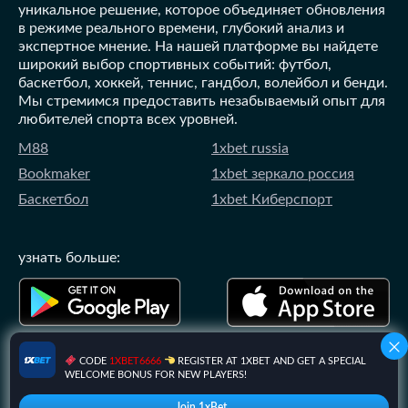
уникальное решение, которое объединяет обновления
в режиме реального времени, глубокий анализ и
экспертное мнение. На нашей платформе вы найдете
широкий выбор спортивных событий: футбол,
баскетбол, хоккей, теннис, гандбол, волейбол и бенди.
Мы стремимся предоставить незабываемый опыт для
любителей спорта всех уровней.
M88
1xbet russia
Bookmaker
1xbet зеркало россия
Баскетбол
1xbet Киберспорт
узнать больше:
Follow Us:
CODE
1XBET6666
REGISTER AT 1XBET AND GET A SPECIAL
WELCOME BONUS FOR NEW PLAYERS!
Join 1xBet