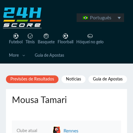
Pular
para
o
Português
conteúdo
Futebol
Tênis
Basquete
Floorball
Hóquei no gelo
More
Guia de Apostas
Previsões de Resultados
Notícias
Guia de Apostas
Mousa Tamari
Rennes
Clube atual