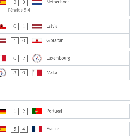
3
3
Netherlands
Pênaltis 5-4
0
1
Latvia
1
0
Gibraltar
0
2
Luxembourg
3
0
Malta
1
2
Portugal
5
4
France