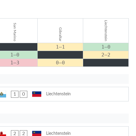
Liechtenstein
San Marino
Gibraltar
1–1
1–0
1–0
2–2
1–3
0–0
1
0
Liechtenstein
2
2
Liechtenstein