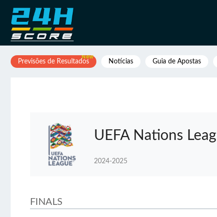
Pular
para
o
conteúdo
Previsões de Resultados
Notícias
Guia de Apostas
UEFA Nations Lea
2024-2025
FINALS