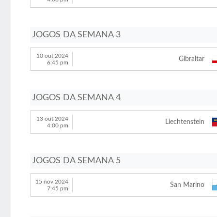
JOGOS DA SEMANA 3
10 out 2024
Gibraltar
6:45 pm
JOGOS DA SEMANA 4
13 out 2024
Liechtenstein
4:00 pm
JOGOS DA SEMANA 5
15 nov 2024
San Marino
7:45 pm