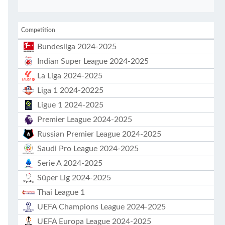
Competition
Bundesliga 2024-2025
Indian Super League 2024-2025
La Liga 2024-2025
Liga 1 2024-20225
Ligue 1 2024-2025
Premier League 2024-2025
Russian Premier League 2024-2025
Saudi Pro League 2024-2025
Serie A 2024-2025
Süper Lig 2024-2025
Thai League 1
UEFA Champions League 2024-2025
UEFA Europa League 2024-2025