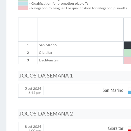
- Qualification for promotion play-offs
- Relegation to League D or qualification for relegation play-offs
1
San Marino
2
Gibraltar
3
Liechtenstein
JOGOS DA SEMANA 1
5 set 2024
San Marino
6:45 pm
JOGOS DA SEMANA 2
8 set 2024
Gibraltar
4:00 pm