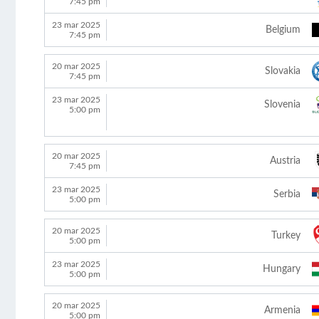
7:45 pm
23 mar 2025
Belgium
7:45 pm
ter
qua
qui
sex
sáb
dom
19
20
21
22
23
24
25
20 mar 2025
Slovakia
7:45 pm
aio
maio
maio
maio
maio
maio
maio
23 mar 2025
Slovenia
5:00 pm
20 mar 2025
Austria
7:45 pm
23 mar 2025
Serbia
5:00 pm
20 mar 2025
Turkey
5:00 pm
23 mar 2025
Hungary
5:00 pm
20 mar 2025
Armenia
5:00 pm