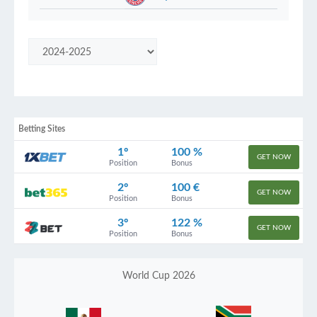
Betting Sites
1º
100 %
GET NOW
Position
Bonus
2º
100 €
GET NOW
Position
Bonus
3º
122 %
GET NOW
Position
Bonus
World Cup 2026