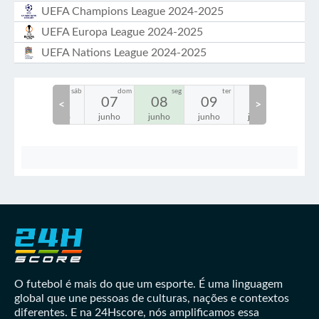
UEFA Champions League 2024-2025
UEFA Europa League 2024-2025
UEFA Nations League 2024-2025
sex
sáb
dom
seg
ter
qua
05
06
07
08
09
10
11
<
>
junho
junho
junho
junho
junho
junho
junh
O futebol é mais do que um esporte. É uma linguagem
global que une pessoas de culturas, nações e contextos
diferentes. E na 24Hscore, nós amplificamos essa