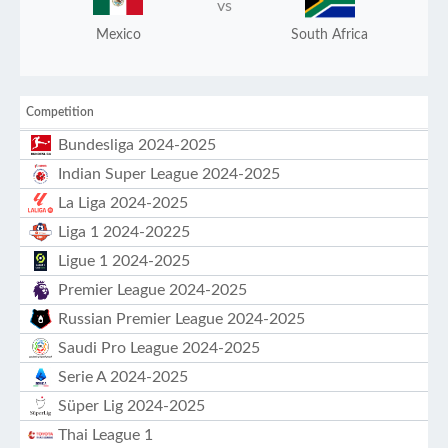
vs
Mexico
South Africa
Competition
Bundesliga 2024-2025
Indian Super League 2024-2025
La Liga 2024-2025
Liga 1 2024-20225
Ligue 1 2024-2025
Premier League 2024-2025
Russian Premier League 2024-2025
Saudi Pro League 2024-2025
Serie A 2024-2025
Süper Lig 2024-2025
Thai League 1