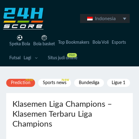
Langsung
ke
isi
Indonesia
Top Bookmakers
Bola Voli
Esports
Speka Bola
Bola basket
Futsal
Lagi
Situs judi online
Prediction
Sports news
Bundesliga
Ligue 1
Klasemen Liga Champions –
Klasemen Terbaru Liga
Champions