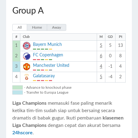
Group A
All
Home
Away
#
Club
M
GD
Pt
Bayern Munich
1
5
5
13
FC Copenhagen
2
6
0
8
Manchester United
3
4
-1
4
Galatasaray
4
5
-4
2
- Advance to knockout phase
- Transfer to Europa League
Liga Champions
memasuki fase paling menarik
ketika tim-tim sudah siap untuk bersaing secara
dramatis di babak gugur. Ikuti pembaruan
klasemen
Liga Champions
dengan cepat dan akurat bersama
24hscore
.