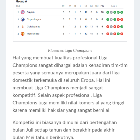
Klasemen Liga Champions
Hal yang membuat kualitas profesional Liga
Champions sangat dihargai adalah kehadiran tim-tim
peserta yang semuanya merupakan juara dari liga
domestik terkemuka di seluruh Eropa. Hal ini
membuat Liga Champions menjadi sangat
kompetitif. Selain aspek profesional, Liga
Champions juga memiliki nilai komersial yang tinggi
karena memiliki hak siar yang sangat bernilai.
Kompetisi ini biasanya dimulai dari pertengahan
bulan Juli setiap tahun dan berakhir pada akhir
bulan Mei tahun berikutnya.