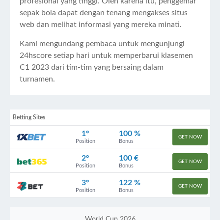
profesional yang tinggi. Oleh karena itu, penggemar
sepak bola dapat dengan tenang mengakses situs
web dan melihat informasi yang mereka minati.
Kami mengundang pembaca untuk mengunjungi
24hscore setiap hari untuk memperbarui klasemen
C1 2023 dari tim-tim yang bersaing dalam
turnamen.
Betting Sites
1º
100 %
GET NOW
Position
Bonus
2º
100 €
GET NOW
Position
Bonus
3º
122 %
GET NOW
Position
Bonus
World Cup 2026