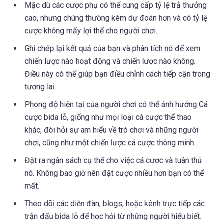
Mặc dù các cược phụ có thể cung cấp tỷ lệ trả thưởng
cao, nhưng chúng thường kém dự đoán hơn và có tỷ lệ
cược không mấy lợi thế cho người chơi.
Ghi chép lại kết quả của bạn và phân tích nó để xem
chiến lược nào hoạt động và chiến lược nào không.
Điều này có thể giúp bạn điều chỉnh cách tiếp cận trong
tương lai.
Phong độ hiện tại của người chơi có thể ảnh hưởng Cá
cược bida lỗ, giống như mọi loại cá cược thể thao
khác, đòi hỏi sự am hiểu về trò chơi và những người
chơi, cũng như một chiến lược cá cược thông minh.
Đặt ra ngân sách cụ thể cho việc cá cược và tuân thủ
nó. Không bao giờ nên đặt cược nhiều hơn bạn có thể
mất.
Theo dõi các diễn đàn, blogs, hoặc kênh trực tiếp các
trận đấu bida lỗ để học hỏi từ những người hiểu biết.