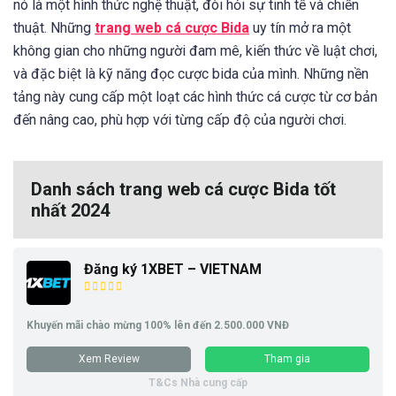
nó là một hình thức nghệ thuật, đòi hỏi sự tinh tế và chiến
thuật. Những
trang web cá cược Bida
uy tín mở ra một
không gian cho những người đam mê, kiến thức về luật chơi,
và đặc biệt là kỹ năng đọc cược bida của mình. Những nền
tảng này cung cấp một loạt các hình thức cá cược từ cơ bản
đến nâng cao, phù hợp với từng cấp độ của người chơi.
Danh sách trang web cá cược Bida tốt
nhất 2024​
Đăng ký 1XBET – VIETNAM
Khuyến mãi chào mừng 100% lên đến 2.500.000 VNĐ
Xem Review
Tham gia
T&Cs Nhà cung cấp