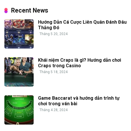
Recent News
Hướng Dẫn Cá Cược Liên Quân Đánh Đâu
Thắng Đó
Tháng 5 20, 2024
Khái niệm Craps là gì? Hướng dẫn chơi
Craps trong Casino
Tháng 5 18, 2024
Game Baccarat và hướng dẫn trình tự
chơi trong ván bài
Tháng 4 28, 2024