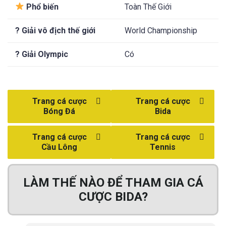
Phổ biến
Toàn Thế Giới
? Giải vô địch thế giới
World Championship
? Giải Olympic
Có
Trang cá cược
Trang cá cược
Bóng Đá
Bida
Trang cá cược
Trang cá cược
Cầu Lông
Tennis
LÀM THẾ NÀO ĐỂ THAM GIA CÁ
CƯỢC BIDA?