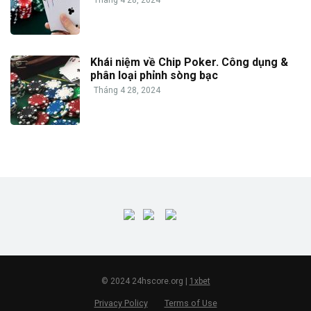
Tháng 4 28, 2024
Khái niệm về Chip Poker. Công dụng &
phân loại phỉnh sòng bạc
Tháng 4 28, 2024
© 2024 24hscore.org |
1xbet
Privacy Policy
Terms of Use