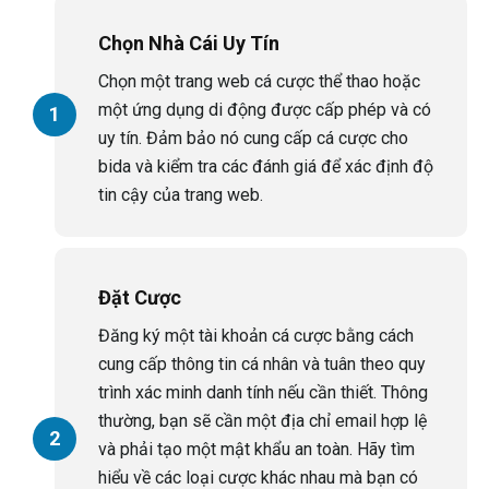
Chọn Nhà Cái Uy Tín
Chọn một trang web cá cược thể thao hoặc
một ứng dụng di động được cấp phép và có
uy tín. Đảm bảo nó cung cấp cá cược cho
bida và kiểm tra các đánh giá để xác định độ
tin cậy của trang web.
Đặt Cược
Đăng ký một tài khoản cá cược bằng cách
cung cấp thông tin cá nhân và tuân theo quy
trình xác minh danh tính nếu cần thiết. Thông
thường, bạn sẽ cần một địa chỉ email hợp lệ
và phải tạo một mật khẩu an toàn. Hãy tìm
hiểu về các loại cược khác nhau mà bạn có